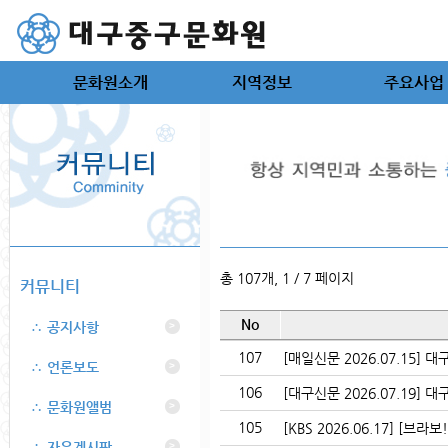
문화원소개
지역정보
주요사업
총 107개, 1 / 7 페이지
커뮤니티
No
∴ 공지사항
>
107
[매일신문 2026.07.15]
∴ 언론보도
>
106
[대구신문 2026.07.19]
∴ 문화원앨범
>
105
[KBS 2026.06.17] [브라
∴ 자유게시판
>